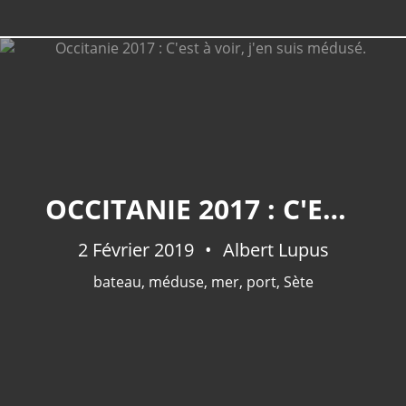
OCCITANIE 2017 : C'EST À VOIR, J'EN SUIS MÉDUSÉ.
2 Février 2019
Albert Lupus
bateau
,
méduse
,
mer
,
port
,
Sète