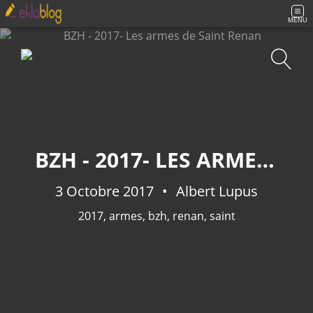
MENU
Recherche
BZH - 2017- LES ARMES DE SAINT RENAN
3 Octobre 2017
Albert Lupus
2017
,
armes
,
bzh
,
renan
,
saint